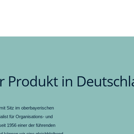
hr Produkt in Deutsch
mit Sitz im oberbayerischen
list für Organisations- und
eit 1956 einer der führenden
nd können wir eine gleichbleibend