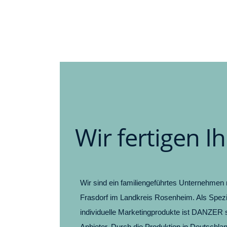
Wir fertigen I
Wir sind ein familiengeführtes Unternehmen 
Frasdorf im Landkreis Rosenheim. Als Spezia
individuelle Marketingprodukte ist DANZER s
Anbieter. Durch die Produktion in Deutschla