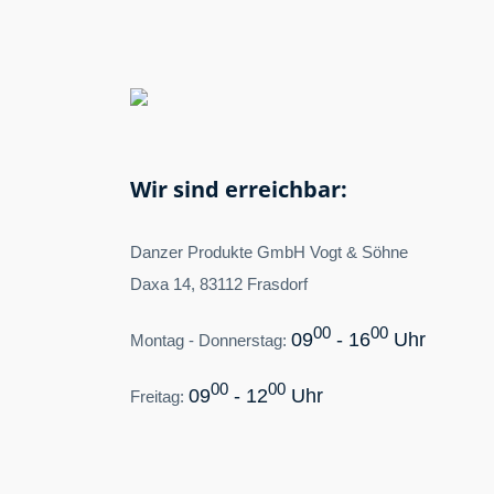
Wir sind erreichbar:
Danzer Produkte GmbH Vogt & Söhne
Daxa 14, 83112 Frasdorf
00
00
09
- 16
Uhr
Montag - Donnerstag:
00
00
09
- 12
Uhr
Freitag: