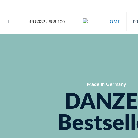
HOME
P
+ 49 8032 / 988 100
Made in Germany
DANZE
Bestsell