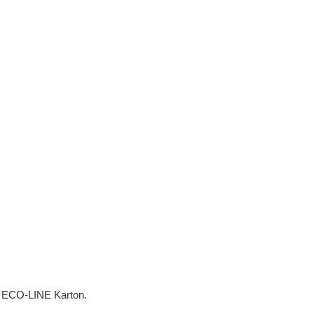
ir fast
ch
 recyceltes
lständig recyceltem
en die Anforderungen des
nsere Mappen,
ister verwenden wir
ertifizierten und mit EU-
n
ECO-LINE Karton.