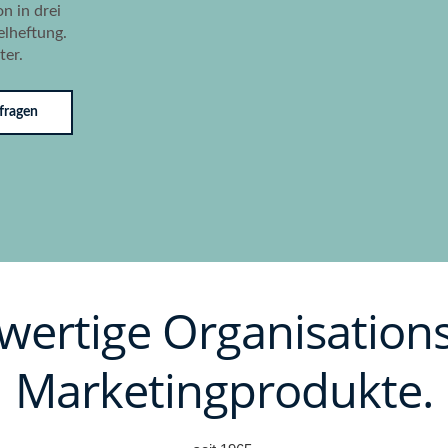
n in drei
elheftung.
ter.
fragen
ertige Organisation
Marketingprodukte.