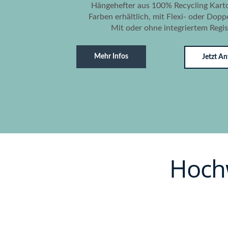
Hängehefter aus 100% Recycling Karto
Farben erhältlich, mit Flexi- oder Dopp
Mit oder ohne integriertem Regis
Mehr Infos
Jetzt An
Hochw